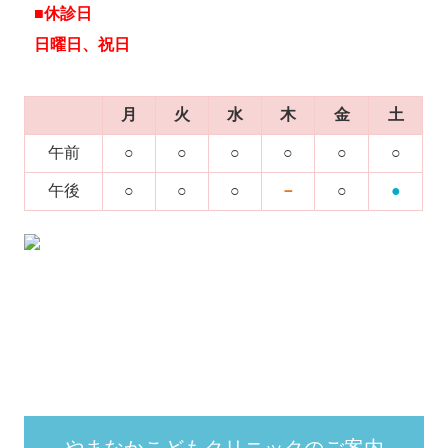
■休診日
日曜日、祝日
月
火
水
木
金
土
午前
○
○
○
○
○
○
午後
○
○
○
－
○
●